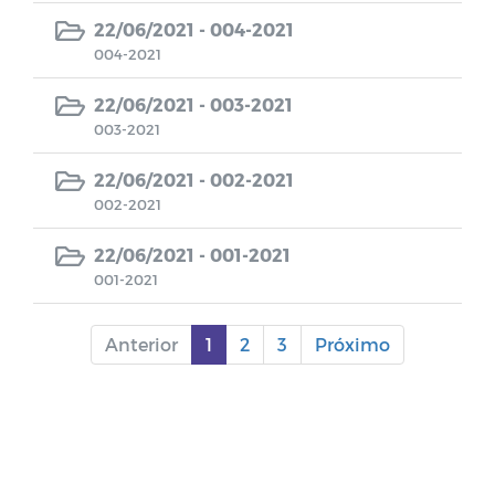
22/06/2021 -
004-2021
Chamamento 002/2023
004-2021
Chamamento 001/2023
22/06/2021 -
003-2021
003-2021
0001/2022
22/06/2021 -
002-2021
002-2021
0002/2022
22/06/2021 -
001-2021
0003/2022
001-2021
0004/2022
Anterior
1
2
3
Próximo
0005/2022
0006/2022
PP 001/2022