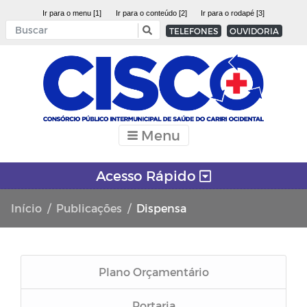
Ir para o menu [1]
Ir para o conteúdo [2]
Ir para o rodapé [3]
TELEFONES
OUVIDORIA
Menu
Acesso Rápido
Início
Publicações
Dispensa
Plano Orçamentário
Portaria