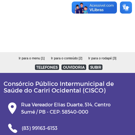
PP 002/2022
P.E 0003/2022
P.E 0004/2022
P.E 0005/2022
Ir para o menu [1]
Ir para o conteúdo [2]
Ir para o rodapé [3]
TELEFONES
OUVIDORIA
SUBIR
Parcerias
Consórcio Público Intermunicipal de
CISCO AGRO/LEIS DECRETOS
Saúde do Cariri Ocidental (CISCO)
Rua Vereador Elias Duarte, 514, Centro
Sumé / PB - CEP: 58540-000
(83) 99163-6153