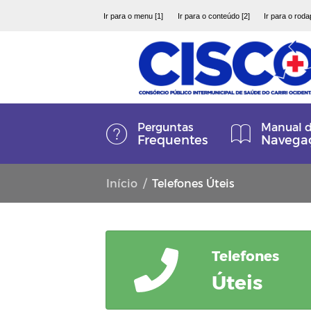
Ir para o menu [1]
Ir para o conteúdo [2]
Ir para o roda
Perguntas
Manual 
Frequentes
Navega
Início
Telefones Úteis
Telefones
Úteis