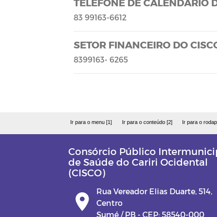
TELEFONE DE CALENDÁRIO 
83 99163-6612
SETOR FINANCEIRO DO CISC
8399163- 6265
Ir para o menu [1]
Ir para o conteúdo [2]
Ir para o rodap
Consórcio Público Intermunici
de Saúde do Cariri Ocidental
(CISCO)
Rua Vereador Elias Duarte, 514,
Centro
Sumé / PB - CEP: 58540-000