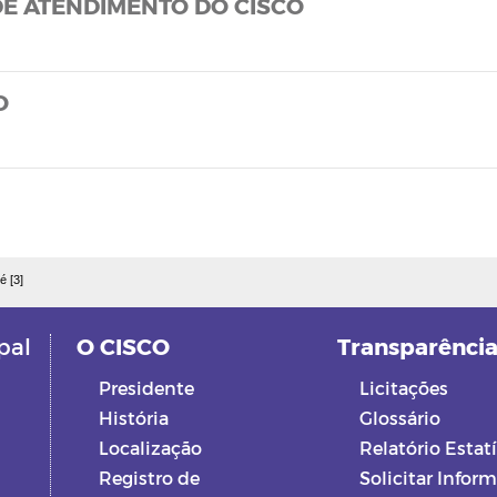
DE ATENDIMENTO DO CISCO
O
é [3]
pal
O CISCO
Transparênci
Presidente
Licitações
História
Glossário
Localização
Relatório Estatí
Registro de
Solicitar Infor