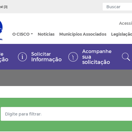
pé [3]
Acessi
O CISCO
Notícias
Municípios Associados
Legislaçã
Acompanhe
de
Solicitar
sua
ção
Informação
solicitação