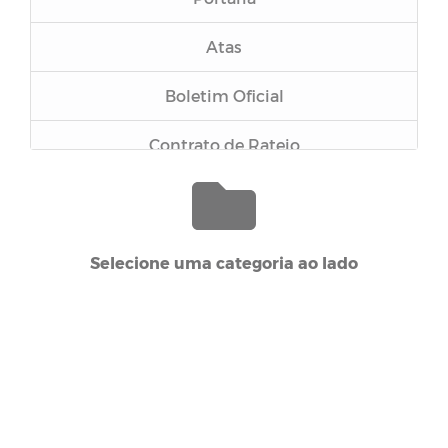
Atas
Boletim Oficial
Contrato de Rateio
Relatório de Gestão Fiscal
Inexigibilidade
Selecione uma categoria ao lado
Dispensa
Chamamento
Pregão Presencial
Tomada de Preços 001/2023