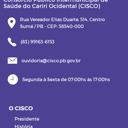
Saúde do Cariri Ocidental (CISCO)
PP 002/2022
Rua Vereador Elias Duarte, 514, Centro
P.E 0003/2022
Sumé / PB - CEP: 58540-000
P.E 0004/2022
(83) 99163-6153
P.E 0005/2022
ouvidoria@cisco.pb.gov.br
Parcerias
Segunda à Sexta de 07:00hs às 17:00hs
CISCO AGRO/LEIS DECRETOS
O CISCO
Presidente
História