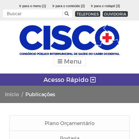
Ir para o menu [1]
Ir para o conteúdo [2]
Ir para o rodapé [3]
TELEFONES
OUVIDORIA
Menu
Acesso Rápido
Início
Publicações
Plano Orçamentário
Portaria