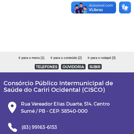
PP 002/2022
P.E 0003/2022
P.E 0004/2022
P.E 0005/2022
Ir para o menu [1]
Ir para o conteúdo [2]
Ir para o rodapé [3]
TELEFONES
OUVIDORIA
SUBIR
Parcerias
Consórcio Público Intermunicipal de
CISCO AGRO/LEIS DECRETOS
Saúde do Cariri Ocidental (CISCO)
Rua Vereador Elias Duarte, 514, Centro
Sumé / PB - CEP: 58540-000
(83) 99163-6153