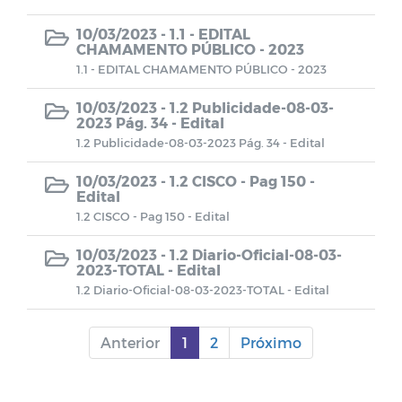
10/03/2023 -
1.1 - EDITAL
Chamamento 002/2023
CHAMAMENTO PÚBLICO - 2023
1.1 - EDITAL CHAMAMENTO PÚBLICO - 2023
Chamamento 001/2023
10/03/2023 -
1.2 Publicidade-08-03-
2023 Pág. 34 - Edital
0001/2022
1.2 Publicidade-08-03-2023 Pág. 34 - Edital
0002/2022
10/03/2023 -
1.2 CISCO - Pag 150 -
Edital
0003/2022
1.2 CISCO - Pag 150 - Edital
10/03/2023 -
1.2 Diario-Oficial-08-03-
0004/2022
2023-TOTAL - Edital
1.2 Diario-Oficial-08-03-2023-TOTAL - Edital
0005/2022
Anterior
1
2
Próximo
0006/2022
PP 001/2022