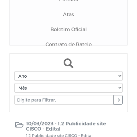
Atas
Boletim Oficial
Contrato de Rateio
Relatório de Gestão Fiscal
Inexigibilidade
Dispensa
Chamamento
Pregão Presencial
10/03/2023 -
1.2 Publicidade site
CISCO - Edital
Tomada de Preços 001/2023
1.2 Publicidade site CISCO - Edital