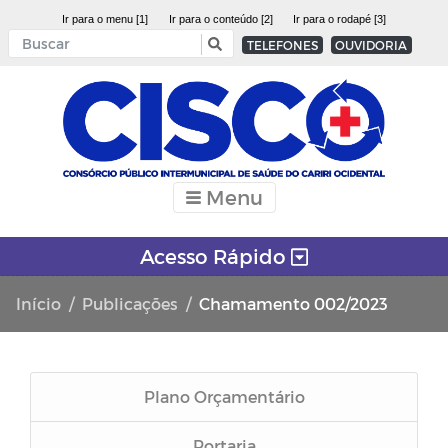
Ir para o menu [1]
Ir para o conteúdo [2]
Ir para o rodapé [3]
TELEFONES
OUVIDORIA
Menu
Acesso Rápido
Início
Publicações
Chamamento 002/2023
Plano Orçamentário
Portaria