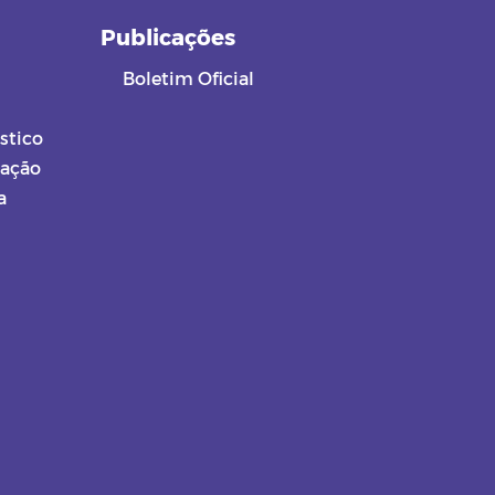
a
Publicações
Boletim Oficial
stico
mação
a