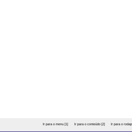
Ir para o menu [1]
Ir para o conteúdo [2]
Ir para o rodap