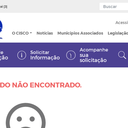
pé [3]
Acessi
O CISCO
Notícias
Municípios Associados
Legislaçã
Acompanhe
de
Solicitar
sua
ção
Informação
solicitação
DO NÃO ENCONTRADO.