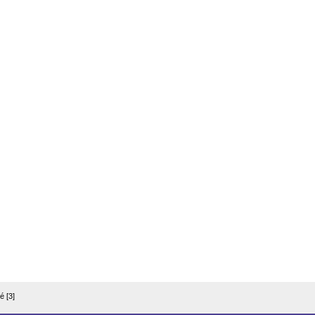
é [3]