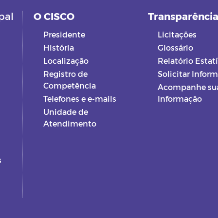
pal
O CISCO
Transparênci
Presidente
Licitações
História
Glossário
Localização
Relatório Estatí
Registro de
Solicitar Infor
Competência
Acompanhe su
Telefones e e-mails
Informação
Unidade de
Atendimento
s