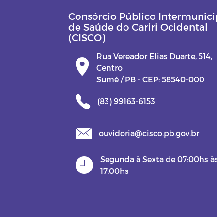
Consórcio Público Intermunici
de Saúde do Cariri Ocidental
(CISCO)
Rua Vereador Elias Duarte, 514,
Centro
Sumé / PB - CEP: 58540-000
(83) 99163-6153
ouvidoria@cisco.pb.gov.br
Segunda à Sexta de 07:00hs à
17:00hs