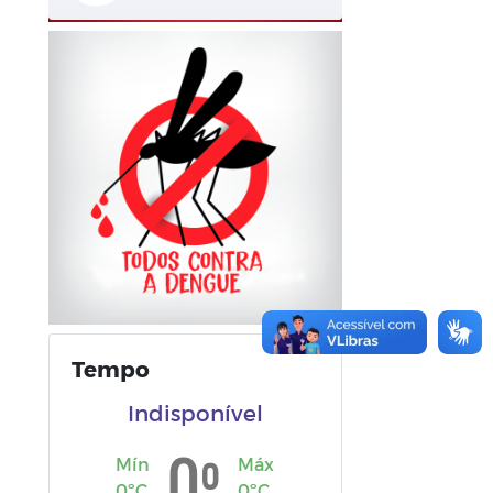
Tempo
Indisponível
º
0
Mín
Máx
0ºC
0ºC