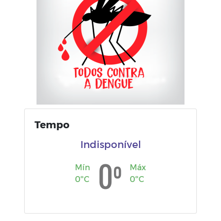
Tempo
Indisponível
º
0
Mín
Máx
0ºC
0ºC