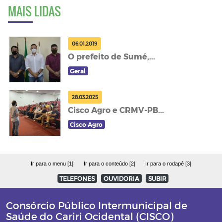
MAIS LIDAS
06.01.2019
O prefeito de Sumé,...
Geral
28.03.2025
Cisco Agro e CRMV-PB...
Cisco Agro
Ir para o menu [1]
Ir para o conteúdo [2]
Ir para o rodapé [3]
TELEFONES
OUVIDORIA
SUBIR
Consórcio Público Intermunicipal de
Saúde do Cariri Ocidental (CISCO)