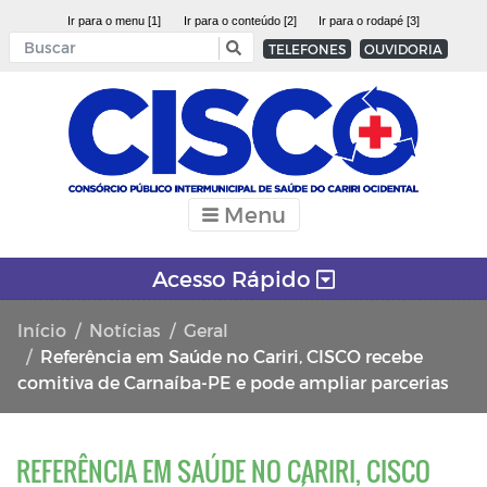
Ir para o menu [1]
Ir para o conteúdo [2]
Ir para o rodapé [3]
TELEFONES
OUVIDORIA
Menu
Acesso Rápido
Início
Notícias
Geral
Referência em Saúde no Cariri, CISCO recebe
comitiva de Carnaíba-PE e pode ampliar parcerias
REFERÊNCIA EM SAÚDE NO CARIRI, CISCO