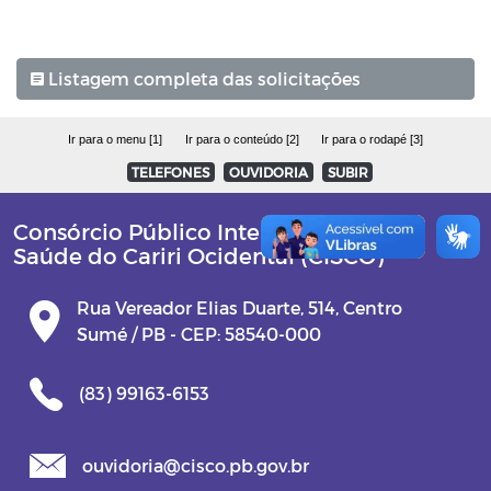
Listagem completa das solicitações
Ir para o menu [1]
Ir para o conteúdo [2]
Ir para o rodapé [3]
TELEFONES
OUVIDORIA
SUBIR
Consórcio Público Intermunicipal de
Saúde do Cariri Ocidental (CISCO)
Rua Vereador Elias Duarte, 514, Centro
Sumé / PB - CEP: 58540-000
(83) 99163-6153
ouvidoria@cisco.pb.gov.br