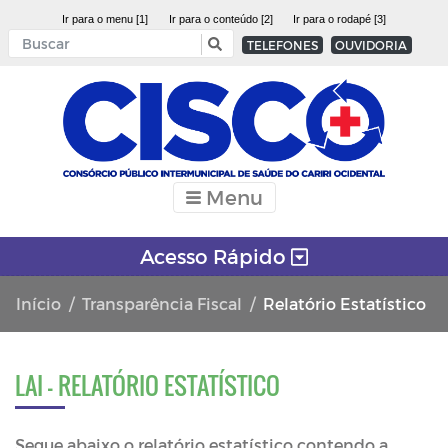
Ir para o menu [1]
Ir para o conteúdo [2]
Ir para o rodapé [3]
TELEFONES
OUVIDORIA
Menu
Acesso Rápido
Início
Transparência Fiscal
Relatório Estatístico
LAI - RELATÓRIO ESTATÍSTICO
Segue abaixo o relatório estatístico contendo a