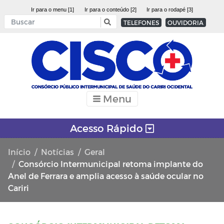
Ir para o menu [1]
Ir para o conteúdo [2]
Ir para o rodapé [3]
TELEFONES
OUVIDORIA
Menu
Acesso Rápido
Início
Notícias
Geral
Consórcio Intermunicipal retoma implante do
Anel de Ferrara e amplia acesso à saúde ocular no
Cariri