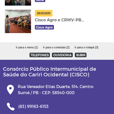
28.03.2025
Cisco Agro e CRMV-PB...
Cisco Agro
Ir para o menu [1]
Ir para o conteúdo [2]
Ir para o rodapé [3]
TELEFONES
OUVIDORIA
SUBIR
Consórcio Público Intermunicipal de
Saúde do Cariri Ocidental (CISCO)
Rua Vereador Elias Duarte, 514, Centro
Sumé / PB - CEP: 58540-000
(83) 99163-6153