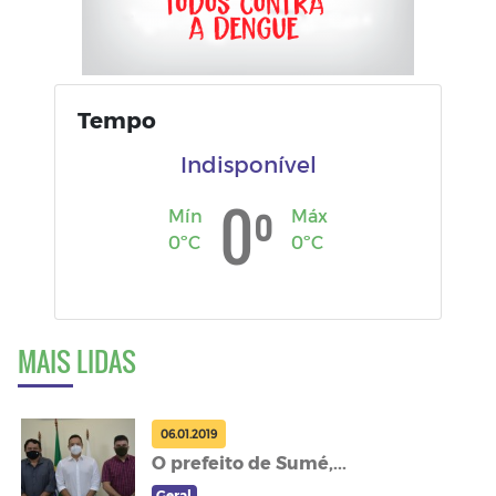
Tempo
Indisponível
º
0
Mín
Máx
0ºC
0ºC
MAIS LIDAS
06.01.2019
O prefeito de Sumé,...
Geral