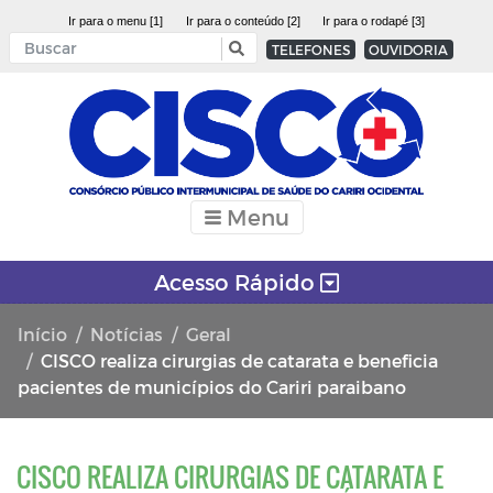
Ir para o menu [1]
Ir para o conteúdo [2]
Ir para o rodapé [3]
TELEFONES
OUVIDORIA
Menu
Acesso Rápido
Início
Notícias
Geral
CISCO realiza cirurgias de catarata e beneficia
pacientes de municípios do Cariri paraibano
CISCO REALIZA CIRURGIAS DE CATARATA E