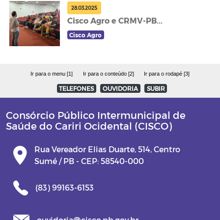
28.03.2025
Cisco Agro e CRMV-PB...
Cisco Agro
Ir para o menu [1]
Ir para o conteúdo [2]
Ir para o rodapé [3]
TELEFONES
OUVIDORIA
SUBIR
Consórcio Público Intermunicipal de
Saúde do Cariri Ocidental (CISCO)
Rua Vereador Elias Duarte, 514, Centro
Sumé / PB - CEP: 58540-000
(83) 99163-6153
ouvidoria@cisco.pb.gov.br