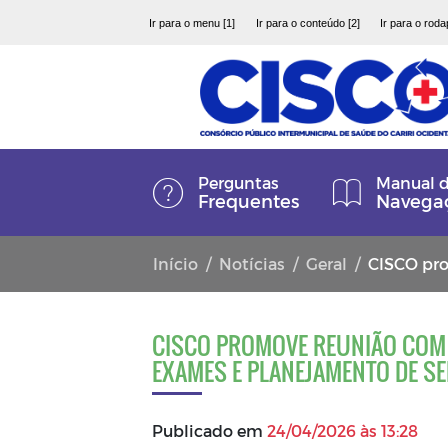
Ir para o menu [1]
Ir para o conteúdo [2]
Ir para o roda
Perguntas
Manual 
Frequentes
Navega
Início
Notícias
Geral
CISCO pro
CISCO PROMOVE REUNIÃO COM 
EXAMES E PLANEJAMENTO DE S
Publicado em
24/04/2026 às 13:28