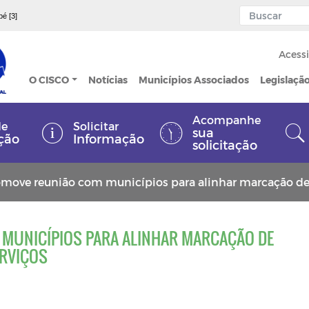
pé [3]
Acessi
O CISCO
Notícias
Municípios Associados
Legislaçã
Acompanhe
de
Solicitar
sua
ção
Informação
solicitação
move reunião com municípios para alinhar marcação de
MUNICÍPIOS PARA ALINHAR MARCAÇÃO DE
ERVIÇOS