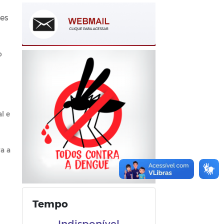
des
o
l e
a a
Tempo
Indisponível