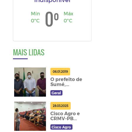
º
0
Mín
Máx
0ºC
0ºC
MAIS LIDAS
06.01.2019
O prefeito de
Sumé,...
Geral
28.03.2025
Cisco Agro e
CRMV-PB...
Cisco Agro