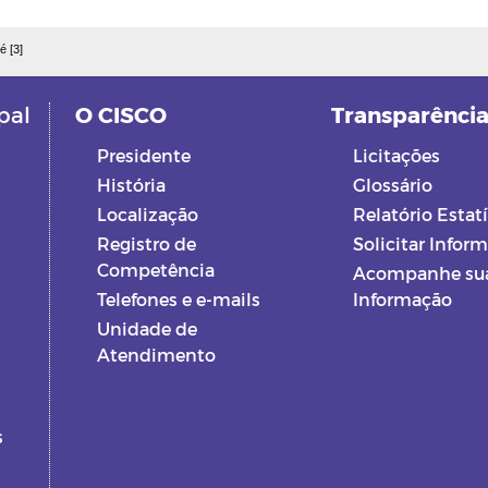
é [3]
pal
O CISCO
Transparênci
Presidente
Licitações
História
Glossário
Localização
Relatório Estatí
Registro de
Solicitar Infor
Competência
Acompanhe su
Telefones e e-mails
Informação
Unidade de
Atendimento
s