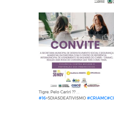
Tigre. Pelo Cariri ?? . .
#16
+5DIASDEATIVISMO
#CRIAMC
#C