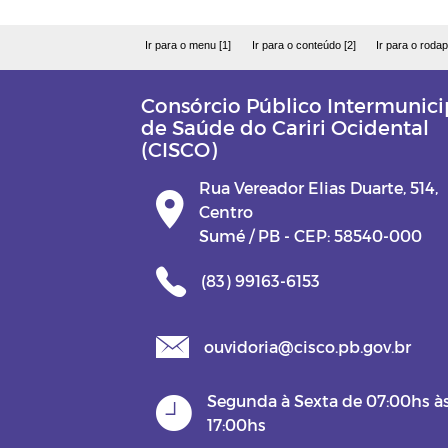
Ir para o menu [1]
Ir para o conteúdo [2]
Ir para o rodap
Consórcio Público Intermunici
de Saúde do Cariri Ocidental
(CISCO)
Rua Vereador Elias Duarte, 514,
Centro
Sumé / PB - CEP: 58540-000
(83) 99163-6153
ouvidoria@cisco.pb.gov.br
Segunda à Sexta de 07:00hs à
17:00hs