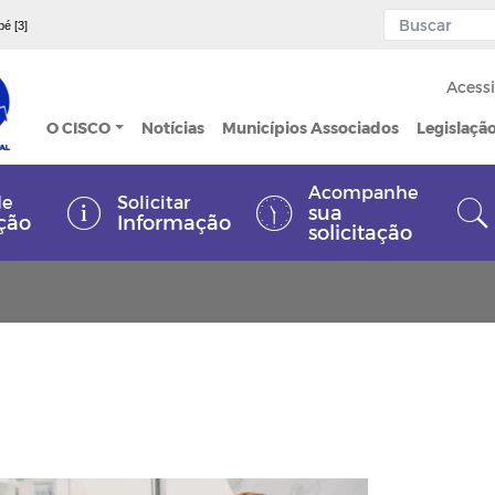
pé [3]
Acessi
O CISCO
Notícias
Municípios Associados
Legislaçã
Acompanhe
de
Solicitar
sua
ção
Informação
solicitação