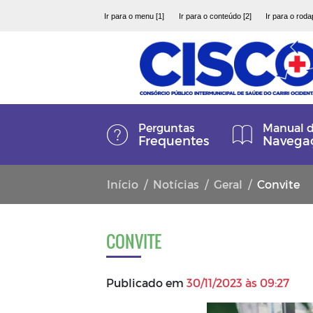
Ir para o menu [1]
Ir para o conteúdo [2]
Ir para o roda
Perguntas
Manual 
Frequentes
Navega
Início
Notícias
Geral
Convite
CONVITE
Publicado em
30/11/2023 às 09:27