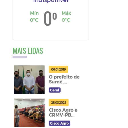
º
0
Mín
Máx
0ºC
0ºC
MAIS LIDAS
06.01.2019
O prefeito de
Sumé,...
Geral
28.03.2025
Cisco Agro e
CRMV-PB...
Cisco Agro