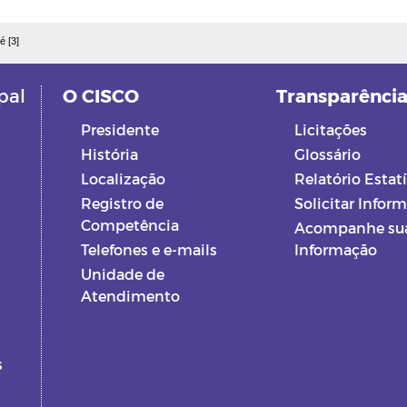
é [3]
pal
O CISCO
Transparênci
Presidente
Licitações
História
Glossário
Localização
Relatório Estatí
Registro de
Solicitar Infor
Competência
Acompanhe su
Telefones e e-mails
Informação
Unidade de
Atendimento
s